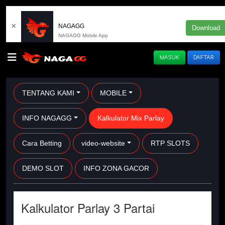
×
NAGAGG
Download
NAGAGG Mobile App
MASUK
DAFTAR
TENTANG KAMI
MOBILE
INFO NAGAGG
Kalkulator Mix Parlay
Cara Betting
video-website
RTP SLOTS
DEMO SLOT
INFO ZONA GACOR