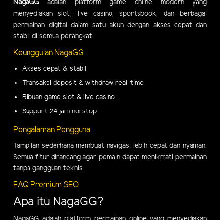
NagaGG
adalah platform game online modern yang
menyediakan slot, live casino, sportsbook, dan berbagai
permainan digital dalam satu akun dengan akses cepat dan
stabil di semua perangkat.
Keunggulan NagaGG
Akses cepat & stabil
Transaksi deposit & withdraw real-time
Ribuan game slot & live casino
Support 24 jam nonstop
Pengalaman Pengguna
Tampilan sederhana membuat navigasi lebih cepat dan nyaman.
Semua fitur dirancang agar pemain dapat menikmati permainan
tanpa gangguan teknis.
FAQ Premium SEO
Apa itu NagaGG?
NagaGG adalah platform permainan online yang menyediakan